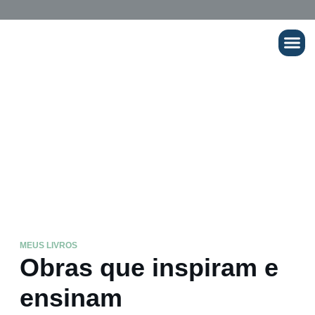
Cursos Onli
Livros
Aqui os principais títulos dos livros de Edvaldo
Pereira Lima
MEUS LIVROS
Obras que inspiram e
ensinam