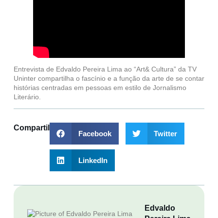
Entrevista de Edvaldo Pereira Lima ao “Art& Cultura” da TV
Uninter compartilha o fascínio e a função da arte de se contar
histórias centradas em pessoas em estilo de Jornalismo
Literário.
Compartilhar
Facebook
Twitter
LinkedIn
Edvaldo