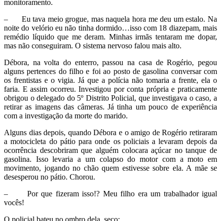
monitoramento.
– Eu tava meio grogue, mas naquela hora me deu um estalo. Na
noite do velório eu não tinha dormido…isso com 18 diazepam, mais
remédio líquido que me deram. Minhas irmãs tentaram me dopar,
mas não conseguiram. O sistema nervoso falou mais alto.
Débora, na volta do enterro, passou na casa de Rogério, pegou
alguns pertences do filho e foi ao posto de gasolina conversar com
os frentistas e o vigia. Já que a polícia não tomaria a frente, ela o
faria. E assim ocorreu. Investigou por conta própria e praticamente
obrigou o delegado do 5º Distrito Policial, que investigava o caso, a
retirar as imagens das câmeras. Já tinha um pouco de experiência
com a investigação da morte do marido.
Alguns dias depois, quando Débora e o amigo de Rogério retiraram
a motocicleta do pátio para onde os policiais a levaram depois da
ocorrência descobriram que alguém colocara açúcar no tanque de
gasolina. Isso levaria a um colapso do motor com a moto em
movimento, jogando no chão quem estivesse sobre ela. A mãe se
desesperou no pátio. Chorou.
– Por que fizeram isso!? Meu filho era um trabalhador igual
vocês!
O policial bateu no ombro dela, seco: