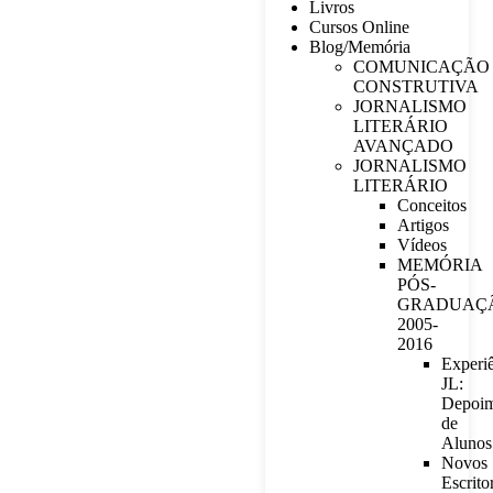
Livros
Cursos Online
Blog/Memória
COMUNICAÇÃO
CONSTRUTIVA
JORNALISMO
LITERÁRIO
AVANÇADO
JORNALISMO
LITERÁRIO
Conceitos
Artigos
Vídeos
MEMÓRIA
PÓS-
GRADUAÇ
2005-
2016
Experi
JL:
Depoim
de
Alunos
Novos
Escrito