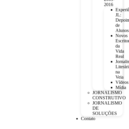
2016
Experi
JL:
Depoim
de
Alunos
Novos
Escrito
da
Vida
Real
Jornal
Literár
na
Veia
Vídeos
Mídia
JORNALISMO
CONSTRUTIVO
JORNALISMO
DE
SOLUÇÕES
Contato