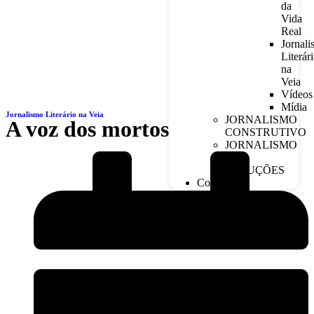
da
Vida
Real
Jornal
Literár
na
Veia
Vídeos
Mídia
Jornalismo Literário na Veia
JORNALISMO
A voz dos mortos
CONSTRUTIVO
JORNALISMO
DE
SOLUÇÕES
Contato