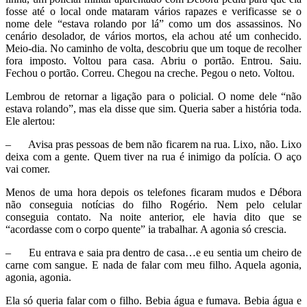
fosse até o local onde mataram vários rapazes e verificasse se o
nome dele “estava rolando por lá” como um dos assassinos. No
cenário desolador, de vários mortos, ela achou até um conhecido.
Meio-dia. No caminho de volta, descobriu que um toque de recolher
fora imposto. Voltou para casa. Abriu o portão. Entrou. Saiu.
Fechou o portão. Correu. Chegou na creche. Pegou o neto. Voltou.
Lembrou de retornar a ligação para o policial. O nome dele “não
estava rolando”, mas ela disse que sim. Queria saber a história toda.
Ele alertou:
– Avisa pras pessoas de bem não ficarem na rua. Lixo, não. Lixo
deixa com a gente. Quem tiver na rua é inimigo da polícia. O aço
vai comer.
Menos de uma hora depois os telefones ficaram mudos e Débora
não conseguia notícias do filho Rogério. Nem pelo celular
conseguia contato. Na noite anterior, ele havia dito que se
“acordasse com o corpo quente” ia trabalhar. A agonia só crescia.
– Eu entrava e saia pra dentro de casa…e eu sentia um cheiro de
carne com sangue. E nada de falar com meu filho. Aquela agonia,
agonia, agonia.
Ela só queria falar com o filho. Bebia água e fumava. Bebia água e