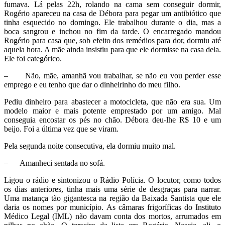
fumava. Lá pelas 22h, rolando na cama sem conseguir dormir,
Rogério apareceu na casa de Débora para pegar um antibiótico que
tinha esquecido no domingo. Ele trabalhou durante o dia, mas a
boca sangrou e inchou no fim da tarde. O encarregado mandou
Rogério para casa que, sob efeito dos remédios para dor, dormiu até
aquela hora. A mãe ainda insistiu para que ele dormisse na casa dela.
Ele foi categórico.
– Não, mãe, amanhã vou trabalhar, se não eu vou perder esse
emprego e eu tenho que dar o dinheirinho do meu filho.
Pediu dinheiro para abastecer a motocicleta, que não era sua. Um
modelo maior e mais potente emprestado por um amigo. Mal
conseguia encostar os pés no chão. Débora deu-lhe R$ 10 e um
beijo. Foi a última vez que se viram.
Pela segunda noite consecutiva, ela dormiu muito mal.
– Amanheci sentada no sofá.
Ligou o rádio e sintonizou o Rádio Polícia. O locutor, como todos
os dias anteriores, tinha mais uma série de desgraças para narrar.
Uma matança tão gigantesca na região da Baixada Santista que ele
daria os nomes por município. As câmaras frigoríficas do Instituto
Médico Legal (IML) não davam conta dos mortos, arrumados em