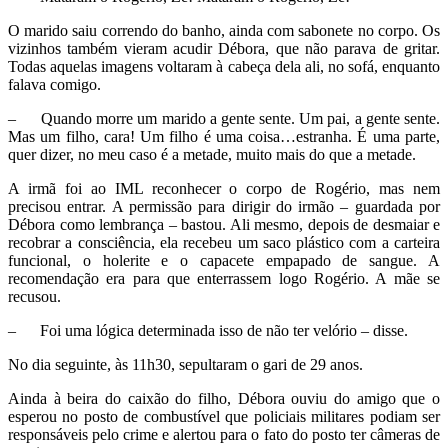
O marido saiu correndo do banho, ainda com sabonete no corpo. Os
vizinhos também vieram acudir Débora, que não parava de gritar.
Todas aquelas imagens voltaram à cabeça dela ali, no sofá, enquanto
falava comigo.
– Quando morre um marido a gente sente. Um pai, a gente sente.
Mas um filho, cara! Um filho é uma coisa…estranha. É uma parte,
quer dizer, no meu caso é a metade, muito mais do que a metade.
A irmã foi ao IML reconhecer o corpo de Rogério, mas nem
precisou entrar. A permissão para dirigir do irmão – guardada por
Débora como lembrança – bastou. Ali mesmo, depois de desmaiar e
recobrar a consciência, ela recebeu um saco plástico com a carteira
funcional, o holerite e o capacete empapado de sangue. A
recomendação era para que enterrassem logo Rogério. A mãe se
recusou.
– Foi uma lógica determinada isso de não ter velório – disse.
No dia seguinte, às 11h30, sepultaram o gari de 29 anos.
Ainda à beira do caixão do filho, Débora ouviu do amigo que o
esperou no posto de combustível que policiais militares podiam ser
responsáveis pelo crime e alertou para o fato do posto ter câmeras de