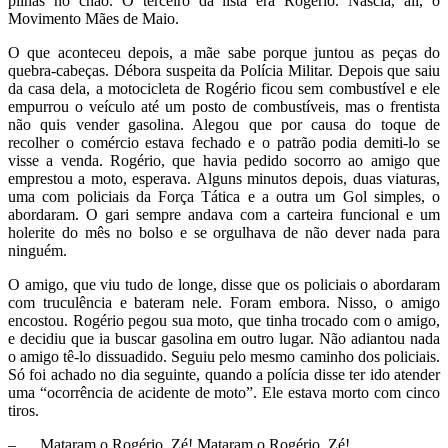
pilhas no chão. O terceiro da lista era Rogério. Nascia, ali, o
Movimento Mães de Maio.
O que aconteceu depois, a mãe sabe porque juntou as peças do
quebra-cabeças. Débora suspeita da Polícia Militar. Depois que saiu
da casa dela, a motocicleta de Rogério ficou sem combustível e ele
empurrou o veículo até um posto de combustíveis, mas o frentista
não quis vender gasolina. Alegou que por causa do toque de
recolher o comércio estava fechado e o patrão podia demiti-lo se
visse a venda. Rogério, que havia pedido socorro ao amigo que
emprestou a moto, esperava. Alguns minutos depois, duas viaturas,
uma com policiais da Força Tática e a outra um Gol simples, o
abordaram. O gari sempre andava com a carteira funcional e um
holerite do mês no bolso e se orgulhava de não dever nada para
ninguém.
O amigo, que viu tudo de longe, disse que os policiais o abordaram
com truculência e bateram nele. Foram embora. Nisso, o amigo
encostou. Rogério pegou sua moto, que tinha trocado com o amigo,
e decidiu que ia buscar gasolina em outro lugar. Não adiantou nada
o amigo tê-lo dissuadido. Seguiu pelo mesmo caminho dos policiais.
Só foi achado no dia seguinte, quando a polícia disse ter ido atender
uma “ocorrência de acidente de moto”. Ele estava morto com cinco
tiros.
– Mataram o Rogério, Zé! Mataram o Rogério, Zé!