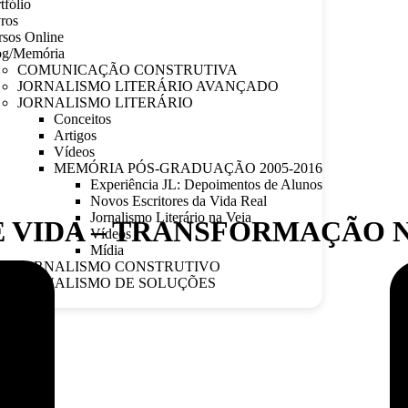
tfólio
ros
sos Online
og/Memória
COMUNICAÇÃO CONSTRUTIVA
JORNALISMO LITERÁRIO AVANÇADO
JORNALISMO LITERÁRIO
Conceitos
Artigos
Vídeos
MEMÓRIA PÓS-GRADUAÇÃO 2005-2016
Experiência JL: Depoimentos de Alunos
Novos Escritores da Vida Real
Jornalismo Literário na Veia
DE VIDA – TRANSFORMAÇÃO 
Vídeos
Mídia
JORNALISMO CONSTRUTIVO
JORNALISMO DE SOLUÇÕES
ntato