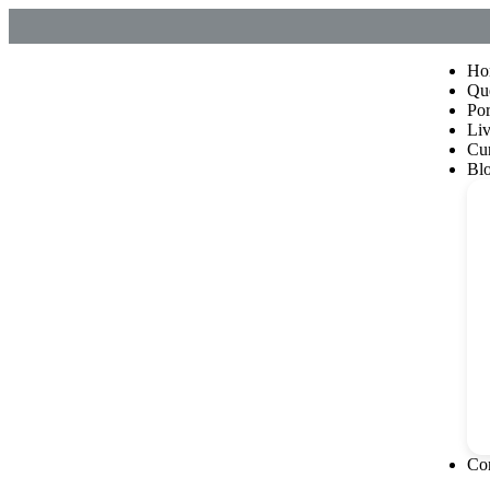
Ho
Qu
Por
Liv
Cur
Bl
Co