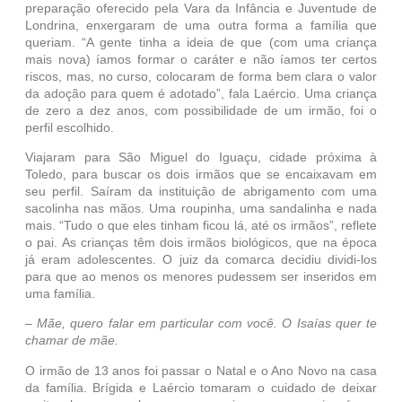
preparação oferecido pela Vara da Infância e Juventude de
Londrina, enxergaram de uma outra forma a família que
queriam. “A gente tinha a ideia de que (com uma criança
mais nova) íamos formar o caráter e não íamos ter certos
riscos, mas, no curso, colocaram de forma bem clara o valor
da adoção para quem é adotado”, fala Laércio. Uma criança
de zero a dez anos, com possibilidade de um irmão, foi o
perfil escolhido.
Viajaram para São Miguel do Iguaçu, cidade próxima à
Toledo, para buscar os dois irmãos que se encaixavam em
seu perfil. Saíram da instituição de abrigamento com uma
sacolinha nas mãos. Uma roupinha, uma sandalinha e nada
mais. “Tudo o que eles tinham ficou lá, até os irmãos”, reflete
o pai. As crianças têm dois irmãos biológicos, que na época
já eram adolescentes. O juiz da comarca decidiu dividi-los
para que ao menos os menores pudessem ser inseridos em
uma família.
– Mãe, quero falar em particular com você. O Isaías quer te
chamar de mãe.
O irmão de 13 anos foi passar o Natal e o Ano Novo na casa
da família. Brígida e Laércio tomaram o cuidado de deixar