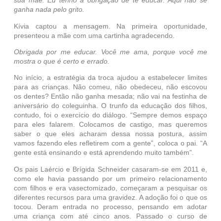
sua mãe. Eu tenho a obrigação de te educar. Aqui não se
ganha nada pelo grito.
Kívia captou a mensagem. Na primeira oportunidade,
presenteou a mãe com uma cartinha agradecendo.
Obrigada por me educar. Você me ama, porque você me
mostra o que é certo e errado.
No início, a estratégia da troca ajudou a estabelecer limites
para as crianças. Não comeu, não obedeceu, não escovou
os dentes? Então não ganha mesada; não vai na festinha de
aniversário do coleguinha. O trunfo da educação dos filhos,
contudo, foi o exercício do diálogo. “Sempre demos espaço
para eles falarem. Colocamos de castigo, mas queremos
saber o que eles acharam dessa nossa postura, assim
vamos fazendo eles refletirem com a gente”, coloca o pai. “A
gente está ensinando e está aprendendo muito também”.
Os pais Laércio e Brígida Schneider casaram-se em 2011 e,
como ele havia passando por um primeiro relacionamento
com filhos e era vasectomizado, começaram a pesquisar os
diferentes recursos para uma gravidez. A adoção foi o que os
tocou. Deram entrada no processo, pensando em adotar
uma criança com até cinco anos. Passado o curso de