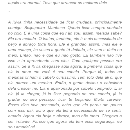
aquilo era normal. Teve que arrancar os molares dele.
*
A Kívia tinha necessidade de ficar grudada, principalmente
comigo. Beijoqueira. Manhosa. Queria ficar sempre sentada
no colo. E é uma coisa que eu não sou, assim, melada sabe?
Ela era melada. O Isaías, também, ele é mais necessitado de
beijo e abraço toda hora. Ele é grandão assim, mas ele é
uma criança, às vezes a gente tá deitado, ele vem e deita no
meio. Então, não é que eu não gosto. Eu também não tive
isso e to aprendendo com eles. Com qualquer pessoa era
assim. Se a Kívia chegasse aqui agora, a primeira coisa que
ela ia amar em você é seu cabelo. Porque lá, todas as
meninas tinham o cabelo curtíssimo. Tem foto dela ali ó, que
ela parece um menino. Então, a gente deixou o cabelinho
dela crescer né. Ela é apaixonada por cabelo cumprido. E aí
ela já ia chegar, já ia ficar pegando no seu cabelo, já ia
grudar no seu pescoço, ficar te beijando. Muito carente.
Esses dias tava pensando, acho que ela parou um pouco
com isso daí, acho que ela tinha necessidade de se sentir
amada. Agora ela beija e abraça, mas não tanto. Chegava a
ser irritante. Parece que agora ela tem essa segurança ‘eu
sou amada’ né.