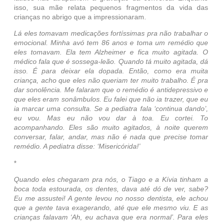
isso, sua mãe relata pequenos fragmentos da vida das
crianças no abrigo que a impressionaram.
Lá eles tomavam medicações fortíssimas pra não trabalhar o
emocional. Minha avó tem 86 anos e toma um remédio que
eles tomavam. Ela tem Alzheimer e fica muito agitada. O
médico fala que é sossega-leão. Quando tá muito agitada, dá
isso. É para deixar ela dopada. Então, como era muita
criança, acho que eles não queriam ter muito trabalho. É pra
dar sonolência. Me falaram que o remédio é antidepressivo e
que eles eram sonâmbulos. Eu falei que não ia trazer, que eu
ia marcar uma consulta. Se a pediatra fala ‘continua dando’,
eu vou. Mas eu não vou dar à toa. Eu cortei. To
acompanhando. Eles são muito agitados, à noite querem
conversar, falar, andar, mas não é nada que precise tomar
remédio. A pediatra disse: ‘Misericórida!’
*
Quando eles chegaram pra nós, o Tiago e a Kívia tinham a
boca toda estourada, os dentes, dava até dó de ver, sabe?
Eu me assustei! A gente levou no nosso dentista, ele achou
que a gente tava exagerando, até que ele mesmo viu. E as
crianças falavam ‘Ah, eu achava que era normal’. Para eles