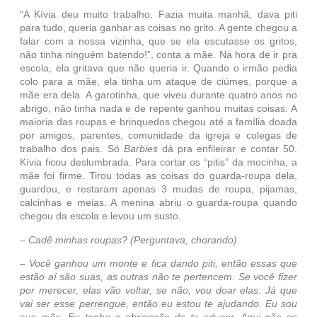
“A Kívia deu muito trabalho. Fazia muita manhã, dava piti
para tudo, queria ganhar as coisas no grito. A gente chegou a
falar com a nossa vizinha, que se ela escutasse os gritos,
não tinha ninguém batendo!”, conta a mãe. Na hora de ir pra
escola, ela gritava que não queria ir. Quando o irmão pedia
colo para a mãe, ela tinha um ataque de ciúmes, porque a
mãe era dela. A garotinha, que viveu durante quatro anos no
abrigo, não tinha nada e de repente ganhou muitas coisas. A
maioria das roupas e brinquedos chegou até a família doada
por amigos, parentes, comunidade da igreja e colegas de
trabalho dos pais. Só
Barbies
dá pra enfileirar e contar 50.
Kívia ficou deslumbrada. Para cortar os “pitis” da mocinha, a
mãe foi firme. Tirou todas as coisas do guarda-roupa dela,
guardou, e restaram apenas 3 mudas de roupa, pijamas,
calcinhas e meias. A menina abriu o guarda-roupa quando
chegou da escola e levou um susto.
– Cadê minhas roupas? (Perguntava, chorando).
– Você ganhou um monte e fica dando piti, então essas que
estão aí são suas, as outras não te pertencem. Se você fizer
por merecer, elas vão voltar, se não, vou doar elas. Já que
vai ser esse perrengue, então eu estou te ajudando. Eu sou