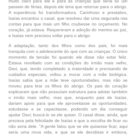
muito claro para ele e para as crianças que seria só um
passeio de férias, depois ele teria que retornar para o abrigo.
A experiência foi transformadora. Carinhoso e prestativo,
Isaías encantou o casal, que resolveu dar uma segurada nas
contas para que mais um filho coubesse no orçamento. No
coração, já estava. Requereram a adoção do menino ao juiz,
e Isaías nem precisou voltar para o abrigo.
A adaptação, tanto dos filhos como dos pais, foi mais
tranquila com o adolescente do que com as crianças. O único
momento de tensão foi quando ele disse não estar feliz.
Estava revoltado com as condições do irmão mais velho,
Davi, que, tendo completado a maioridade e precisando de
cuidados especiais, voltou a morar com a mãe biológica.
Isaías sabia que a mãe teve oportunidades, mas não se
moveu para tirar os filhos do abrigo. Os pais do coração
explicaram que não possuíam estrutura para adotar também
o irmão mais velho, mas que, enquanto pais de Isaías,
dariam apoio para que ele aproveitasse as oportunidades,
estudasse e se capacitasse, podendo um dia conseguir
ajudar Davi; buscá-lo se ele quiser. O casal disse, ainda, que
prezava pela felicidade de Isaías e que a escolha de ficar ou
não seria dele. “A gente falou que se ele quisesse ficar, aqui
seria uma nova vida, e que se ele decidisse ir embora,