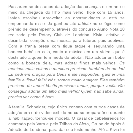
Passaram-se dois anos da adoção das crianças e um ano e
meio da chegada do filho mais velho, hoje com 15 anos.
Isaías escolheu aproveitar as oportunidades e está se
empenhando nisso. Já ganhou até
tablete
no colégio como
prêmio de desempenho, através do concurso Aluno Nota 10
realizado pelo Rotary Club de Londrina. Kívia, criativa e
desinibida, compôs uma música para futuros pais adotivos.
Com a franja presa com tique taque e segurando uma
boneca bebê no colo, canta a música em um vídeo, que é
destinado a quem tem medo de adotar. Não adotar um bebê
como a boneca dela, mas adotar filhos mais velhos.
Os
meninos mais velhos e meninas precisam também de um lar/
Eu pedi em oração para Deus e ele respondeu, ganhei uma
família e fiquei feliz/ Nós somos muito amigos/ Eles também
precisam de amor/ Vocês precisam tentar, porque vocês vão
conseguir adotar um filho mais velho/ Quem não sabe ainda,
precisa ver como é bom.
A família Schneider, cujo único contato com outros casos de
adoção era o do vídeo exibido no curso preparatório durante
a habilitação, tornou-se modelo. O casal de cabeleireiros foi
chamado pela Vara e pelo Trilhas do Afeto, Grupo de Apoio à
Adoção de Londrina, para dar seu testemunho. Até a Kívia foi