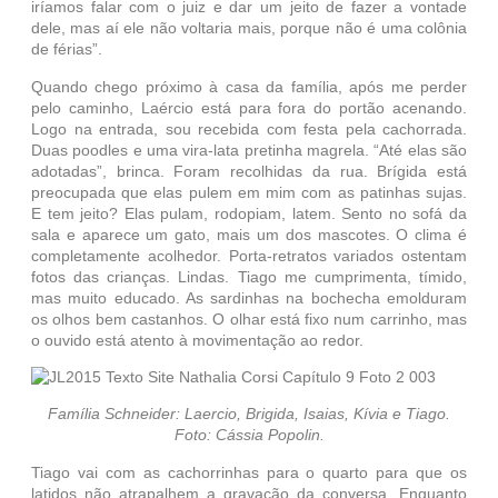
iríamos falar com o juiz e dar um jeito de fazer a vontade
dele, mas aí ele não voltaria mais, porque não é uma colônia
de férias”.
Quando chego próximo à casa da família, após me perder
pelo caminho, Laércio está para fora do portão acenando.
Logo na entrada, sou recebida com festa pela cachorrada.
Duas poodles e uma vira-lata pretinha magrela. “Até elas são
adotadas”, brinca. Foram recolhidas da rua. Brígida está
preocupada que elas pulem em mim com as patinhas sujas.
E tem jeito? Elas pulam, rodopiam, latem. Sento no sofá da
sala e aparece um gato, mais um dos mascotes. O clima é
completamente acolhedor. Porta-retratos variados ostentam
fotos das crianças. Lindas. Tiago me cumprimenta, tímido,
mas muito educado. As sardinhas na bochecha emolduram
os olhos bem castanhos. O olhar está fixo num carrinho, mas
o ouvido está atento à movimentação ao redor.
Família Schneider: Laercio, Brigida, Isaias, Kívia e Tiago.
Foto: Cássia Popolin.
Tiago vai com as cachorrinhas para o quarto para que os
latidos não atrapalhem a gravação da conversa. Enquanto