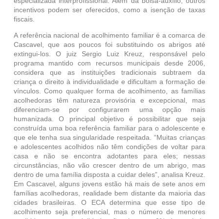
especializada interprofissional. Além da bolsa-auxílio, outros
incentivos podem ser oferecidos, como a isenção de taxas
fiscais.
A referência nacional de acolhimento familiar é a comarca de
Cascavel, que aos poucos foi substituindo os abrigos até
extingui-los. O juiz Sergio Luiz Kreuz, responsável pelo
programa mantido com recursos municipais desde 2006,
considera que as instituições tradicionais subtraem da
criança o direito à individualidade e dificultam a formação de
vínculos. Como qualquer forma de acolhimento, as famílias
acolhedoras têm natureza provisória e excepcional, mas
diferenciam-se por configurarem uma opção mais
humanizada. O principal objetivo é possibilitar que seja
construída uma boa referência familiar para o adolescente e
que ele tenha sua singularidade respeitada. “Muitas crianças
e adolescentes acolhidos não têm condições de voltar para
casa e não se encontra adotantes para eles; nessas
circunstâncias, não vão crescer dentro de um abrigo, mas
dentro de uma família disposta a cuidar deles”, analisa Kreuz.
Em Cascavel, alguns jovens estão há mais de sete anos em
famílias acolhedoras, realidade bem distante da maioria das
cidades brasileiras. O ECA determina que esse tipo de
acolhimento seja preferencial, mas o número de menores