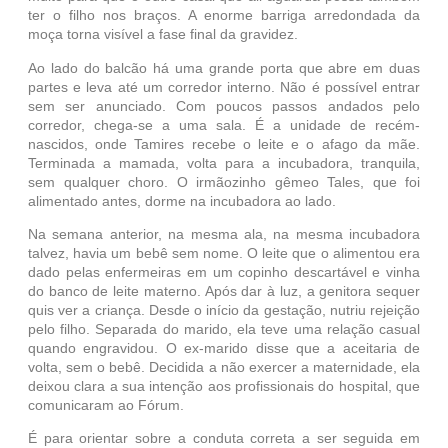
ter o filho nos braços. A enorme barriga arredondada da
moça torna visível a fase final da gravidez.
Ao lado do balcão há uma grande porta que abre em duas
partes e leva até um corredor interno. Não é possível entrar
sem ser anunciado. Com poucos passos andados pelo
corredor, chega-se a uma sala. É a unidade de recém-
nascidos, onde Tamires recebe o leite e o afago da mãe.
Terminada a mamada, volta para a incubadora, tranquila,
sem qualquer choro. O irmãozinho gêmeo Tales, que foi
alimentado antes, dorme na incubadora ao lado.
Na semana anterior, na mesma ala, na mesma incubadora
talvez, havia um bebê sem nome. O leite que o alimentou era
dado pelas enfermeiras em um copinho descartável e vinha
do banco de leite materno. Após dar à luz, a genitora sequer
quis ver a criança. Desde o início da gestação, nutriu rejeição
pelo filho. Separada do marido, ela teve uma relação casual
quando engravidou. O ex-marido disse que a aceitaria de
volta, sem o bebê. Decidida a não exercer a maternidade, ela
deixou clara a sua intenção aos profissionais do hospital, que
comunicaram ao Fórum.
É para orientar sobre a conduta correta a ser seguida em