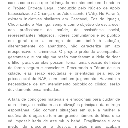
casos como esse que foi lançado recentemente em Londrina
o Projeto Entrega Legal, conduzido pelo Núcleo de Apoio
Especializado à Criança e ao Adolescente (NAE). No Paraná,
existem iniciativas similares em Cascavel, Foz do Iguaçu,
Chopinzinho e Maringá, sempre com o objetivo de esclarecer
aos profissionais da saúde, da assistência social,
representantes religiosos, líderes comunitários e ao público
em geral que a entrega de um bebê à adoção,
diferentemente do abandono, não caracteriza um ato
irresponsável e criminoso. O projeto pretende acompanhar
gestantes que por alguma razão manifestam a ideia de doar
o filho, para que elas possam tomar uma decisão definitiva
de forma segura e consciente. Procurando o Fórum de sua
cidade, elas serão escutadas e orientadas pela equipe
psicossocial do NAE, sem nenhum julgamento. Havendo a
necessidade de um atendimento psicológico clínico, serão
devidamente encaminhadas.
A falta de condições materiais e emocionais para cuidar de
uma criança constituem as motivações principais da entrega
espontânea. São comuns situações em que a mulher é
usuária de drogas ou tem um grande número de filhos e se
vê impossibilitada de assumir o bebê. Fragilizadas e com
medo de procurar a Justiça, muitas mães acabam