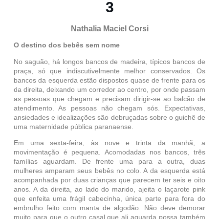
3
Nathalia Maciel Corsi
O destino dos bebês sem nome
No saguão, há longos bancos de madeira, típicos bancos de
praça, só que indiscutivelmente melhor conservados. Os
bancos da esquerda estão dispostos quase de frente para os
da direita, deixando um corredor ao centro, por onde passam
as pessoas que chegam e precisam dirigir-se ao balcão de
atendimento. As pessoas não chegam sós. Expectativas,
ansiedades e idealizações são debruçadas sobre o guichê de
uma maternidade pública paranaense.
Em uma sexta-feira, às nove e trinta da manhã, a
movimentação é pequena. Acomodadas nos bancos, três
famílias aguardam. De frente uma para a outra, duas
mulheres amparam seus bebês no colo. A da esquerda está
acompanhada por duas crianças que parecem ter seis e oito
anos. A da direita, ao lado do marido, ajeita o laçarote pink
que enfeita uma frágil cabecinha, única parte para fora do
embrulho feito com manta de algodão. Não deve demorar
muito para que o outro casal que ali aguarda possa também