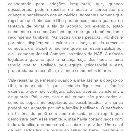
colaborando para adoções irregulares, que, quando
descobertas, podem resultar na busca e apreensão da
criança e penalização dos envolvidos. Adotantes homens que
registram um bebê como filho para depois pedir a guarda, na
tentativa de burlar a fila da adoção, por exemplo, estão
cometendo um crime. Gestante que entrega o bebê mediante
recompensa também. “Às vezes várias pessoas, vizinhos e
parentes, dispõem-se a cuidar da criança, aí ela cresce e
começa a dar trabalho, não tem quem se responsabilize por
ela”, comenta Josani Campos, psicóloga do NAE. A adoção
legalizada garante que a criança seja destinada a uma
família que foi avaliada pela equipe psicossocial e está
preparada para recebê-la, evitando sofrimentos futuros.
Vale ressaltar que mesmo quando a mãe assina a doação do
filho, a prioridade é que a criança fique com a família
extensa, o que não configura adoção, apenas transferência
de guarda. Pai, avós, tios e até primos são procurados e,
somente depois de esgotadas as possibilidades, a criança
poderá ser adotada por uma família habilitada. O desfecho
da história do bebê sem nome descrita nesta reportagem
demonstra bem esse trâmite. A mãe havia cortado laços com
toda a família, que pouco sabia sobre a gravidez. Um casal
de habilitados ficou a postos ao saber do bebê, mas teve o