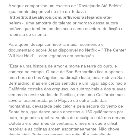
A seguir compartilho um excerto de “Rastejando Até Belém”,
igualmente disponível no site da Todavia –
https://todavialivros.com.br/livros/rastejando-ate-
belem
-, uma amostra do talento primoroso dessa autora
notável que também se destacou como escritora de ficção e
roteirista de cinema.
Para quem deseja conhecê-la mais, recomendo o
documentário sobre Joan disponível no Netflix – ” The Center
Will Not Hold” – com legendas em português.
“Esta é uma história de amor e morte na terra do ouro, e
começa no campo. O Vale de San Bernardino fica a apenas
uma hora de Los Angeles, na direção leste, pela rodovia San
Bernardino, mas em certos sentidos é um lugar atípico: não a
Califórnia costeira dos crepúsculos subtropicais e dos suaves
ventos do oeste vindos do Pacífico, mas uma Califórnia mais
severa, assombrada pelo Mojave do outro lado das
montanhas, devastada pelo calor e pela secura do vento de
Santa Ana, que desce pelas encostas a 160 quilômetros por
hora, ruge pelos quebra-ventos de eucalipto e dá nos nervos.
Outubro é o pior mês de ventania, o mês em que é difícil
respirar e as colinas ardem espontaneamente. Não chove
desde abril. Toda voz parece um grito. É a estação do