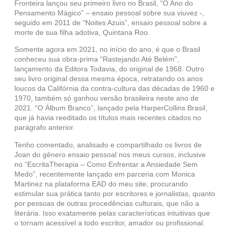
Fronteira lançou seu primeiro livro no Brasil, “O Ano do
Pensamento Mágico” – ensaio pessoal sobre sua viuvez -,
seguido em 2011 de “Noites Azuis”, ensaio pessoal sobre a
morte de sua filha adotiva, Quintana Roo.
Somente agora em 2021, no início do ano, é que o Brasil
conheceu sua obra-prima “Rastejando Até Belém”,
lançamento da Editora Todavia, do original de 1968. Outro
seu livro original dessa mesma época, retratando os anos
loucos da Califórnia da contra-cultura das décadas de 1960 e
1970, também só ganhou versão brasileira neste ano de
2021. “O Álbum Branco”, lançado pela HarperCollins Brasil,
que já havia reeditado os títulos mais recentes citados no
parágrafo anterior.
Tenho comentado, analisado e compartilhado os livros de
Joan do gênero ensaio pessoal nos meus cursos, inclusive
no “EscritaTherapia – Como Enfrentar a Ansiedade Sem
Medo”, recentemente lançado em parceria com Monica
Martinez na plataforma EAD do meu site, procurando
estimular sua prática tanto por escritores e jornalistas, quanto
por pessoas de outras procedências culturais, que não a
literária. Isso exatamente pelas características intuitivas que
o tornam acessível a todo escritor, amador ou profissional.