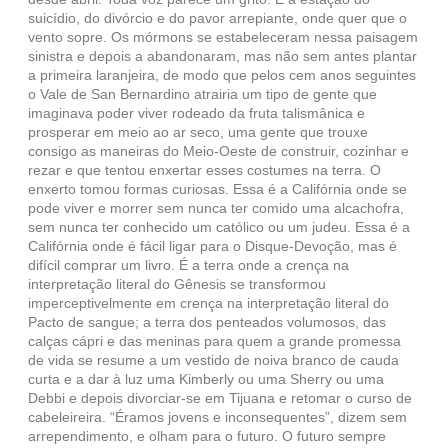
suicídio, do divórcio e do pavor arrepiante, onde quer que o
vento sopre. Os mórmons se estabeleceram nessa paisagem
sinistra e depois a abandonaram, mas não sem antes plantar
a primeira laranjeira, de modo que pelos cem anos seguintes
o Vale de San Bernardino atrairia um tipo de gente que
imaginava poder viver rodeado da fruta talismânica e
prosperar em meio ao ar seco, uma gente que trouxe
consigo as maneiras do Meio-Oeste de construir, cozinhar e
rezar e que tentou enxertar esses costumes na terra. O
enxerto tomou formas curiosas. Essa é a Califórnia onde se
pode viver e morrer sem nunca ter comido uma alcachofra,
sem nunca ter conhecido um católico ou um judeu. Essa é a
Califórnia onde é fácil ligar para o Disque-Devoção, mas é
difícil comprar um livro. É a terra onde a crença na
interpretação literal do Gênesis se transformou
imperceptivelmente em crença na interpretação literal do
Pacto de sangue; a terra dos penteados volumosos, das
calças cápri e das meninas para quem a grande promessa
de vida se resume a um vestido de noiva branco de cauda
curta e a dar à luz uma Kimberly ou uma Sherry ou uma
Debbi e depois divorciar-se em Tijuana e retomar o curso de
cabeleireira. “Éramos jovens e inconsequentes”, dizem sem
arrependimento, e olham para o futuro. O futuro sempre