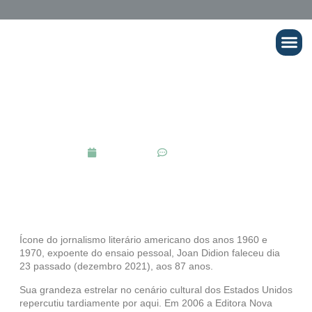
Cursos Onli
ARTIGOS
,
JORNALISMO LITERÁRIO
JOAN DIDION E O ENSAIO PESSOAL
janeiro 3, 2022
No Comments
Ícone do jornalismo literário americano dos anos 1960 e
1970, expoente do ensaio pessoal, Joan Didion faleceu dia
23 passado (dezembro 2021), aos 87 anos.
Sua grandeza estrelar no cenário cultural dos Estados Unidos
repercutiu tardiamente por aqui. Em 2006 a Editora Nova