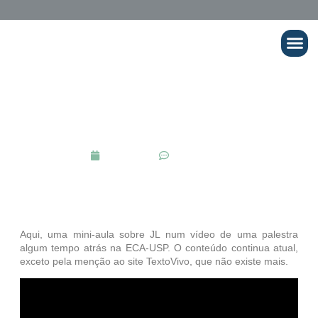
Cursos Onli
ARTIGOS
Jornalismo Literário em Seis Minutos
julho 19, 2018
No Comments
Aqui, uma mini-aula sobre JL num vídeo de uma palestra
algum tempo atrás na ECA-USP. O conteúdo continua atual,
exceto pela menção ao site TextoVivo, que não existe mais.