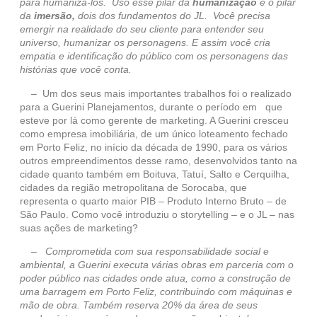
para humanizá-los. Uso esse pilar da
humanização
e o pilar
da
imersão,
dois dos fundamentos do JL. Você precisa
emergir na realidade do seu cliente para entender seu
universo, humanizar os personagens. E assim você cria
empatia e identificação do público com os personagens das
histórias que você conta.
– Um dos seus mais importantes trabalhos foi o realizado
para a Guerini Planejamentos, durante o período em que
esteve por lá como gerente de marketing. A Guerini cresceu
como empresa imobiliária, de um único loteamento fechado
em Porto Feliz, no início da década de 1990, para os vários
outros empreendimentos desse ramo, desenvolvidos tanto na
cidade quanto também em Boituva, Tatuí, Salto e Cerquilha,
cidades da região metropolitana de Sorocaba, que
representa o quarto maior PIB – Produto Interno Bruto – de
São Paulo. Como você introduziu o storytelling – e o JL – nas
suas ações de marketing?
– Comprometida com sua responsabilidade social e
ambiental, a Guerini executa várias obras em parceria com o
poder público nas cidades onde atua, como a construção de
uma barragem em Porto Feliz, contribuindo com máquinas e
mão de obra. Também reserva 20% da área de seus