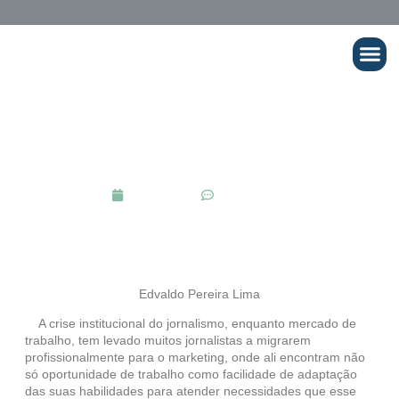
Cursos Onli
BLOG POSTS
Migração para o marketing
junho 30, 2022
No Comments
Edvaldo Pereira Lima
A crise institucional do jornalismo, enquanto mercado de
trabalho, tem levado muitos jornalistas a migrarem
profissionalmente para o marketing, onde ali encontram não
só oportunidade de trabalho como facilidade de adaptação
das suas habilidades para atender necessidades que esse