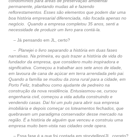
condomínios para áreas de preservação ambiental
permanente, plantando mudas ali e fazendo
reflorestamentos. Esses são elementos que podem dar uma
boa história empresarial diferenciada, não focada apenas no
negócio. Quando a empresa completou 35 anos, senti a
necessidade de produzir um livro para contá-la.
– Já pensando em JL, certo?
– Planejei o livro separando a história em duas fases
narrativas. Na primeira, eu quis trazer a história de vida do
fundador da empresa, que considero muito inspiradora e
significativa. Começou a trabalhar aos sete anos de idade,
em lavoura de cana de açúcar em terra arrendada pelo pai.
Quando a família se mudou da zona rural para a cidade, em
Porto Feliz, trabalhou como ajudante de pedreiro na
construção da nova residência. Entusiasmou-se, cursou
engenharia civil, começou a vida adulta construindo e
vendendo casas. Daí foi um pulo para abrir sua empresa
imobiliária e depois começar os loteamentos fechados, que
quebravam um paradigma conservador desse mercado na
região. É a história de alguém que venceu e construiu uma
empresa muito bem-vista nas cidades onde opera.
– Essa fase é a que foi contada em storytelling/JL, correto?