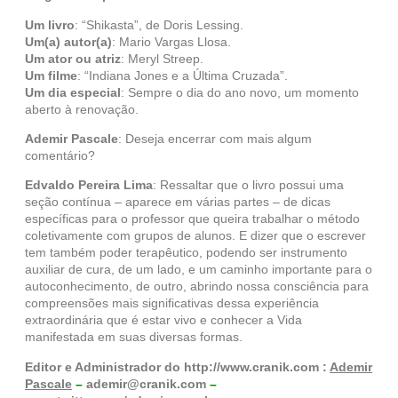
Um livro
: “Shikasta”, de Doris Lessing.
Um(a) autor(a)
: Mario Vargas Llosa.
Um ator ou atriz
: Meryl Streep.
Um filme
: “Indiana Jones e a Última Cruzada”.
Um dia especial
: Sempre o dia do ano novo, um momento
aberto à renovação.
Ademir Pascale
: Deseja encerrar com mais algum
comentário?
Edvaldo Pereira Lima
: Ressaltar que o livro possui uma
seção contínua – aparece em várias partes – de dicas
específicas para o professor que queira trabalhar o método
coletivamente com grupos de alunos. E dizer que o escrever
tem também poder terapêutico, podendo ser instrumento
auxiliar de cura, de um lado, e um caminho importante para o
autoconhecimento, de outro, abrindo nossa consciência para
compreensões mais significativas dessa experiência
extraordinária que é estar vivo e conhecer a Vida
manifestada em suas diversas formas.
Editor e Administrador
do
http://www.cranik.com
:
Ademir
Pascale
–
ademir@cranik.com
–