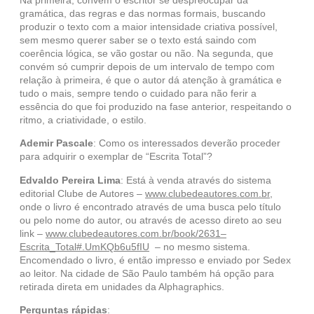
Na primeira, convém o escritor se despreocupar da
gramática, das regras e das normas formais, buscando
produzir o texto com a maior intensidade criativa possível,
sem mesmo querer saber se o texto está saindo com
coerência lógica, se vão gostar ou não. Na segunda, que
convém só cumprir depois de um intervalo de tempo com
relação à primeira, é que o autor dá atenção à gramática e
tudo o mais, sempre tendo o cuidado para não ferir a
essência do que foi produzido na fase anterior, respeitando o
ritmo, a criatividade, o estilo.
Ademir Pascale
: Como os interessados deverão proceder
para adquirir o exemplar de “Escrita Total”?
Edvaldo Pereira Lima
: Está à venda através do sistema
editorial Clube de Autores –
www.clubedeautores.com.br
,
onde o livro é encontrado através de uma busca pelo título
ou pelo nome do autor, ou através de acesso direto ao seu
link –
www.clubedeautores.com.br/book/2631–
Escrita_Total#.UmKQb6u5fIU
– no mesmo sistema.
Encomendado o livro, é então impresso e enviado por Sedex
ao leitor. Na cidade de São Paulo também há opção para
retirada direta em unidades da Alphagraphics.
Perguntas rápidas
: