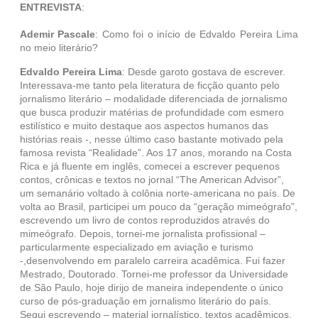
ENTREVISTA
:
Ademir Pascale
: Como foi o início de Edvaldo Pereira Lima
no meio literário?
Edvaldo Pereira Lima
: Desde garoto gostava de escrever.
Interessava-me tanto pela literatura de ficção quanto pelo
jornalismo literário – modalidade diferenciada de jornalismo
que busca produzir matérias de profundidade com esmero
estilístico e muito destaque aos aspectos humanos das
histórias reais -, nesse último caso bastante motivado pela
famosa revista “Realidade”. Aos 17 anos, morando na Costa
Rica e já fluente em inglês, comecei a escrever pequenos
contos, crônicas e textos no jornal “The American Advisor”,
um semanário voltado à colônia norte-americana no país. De
volta ao Brasil, participei um pouco da “geração mimeógrafo”,
escrevendo um livro de contos reproduzidos através do
mimeógrafo. Depois, tornei-me jornalista profissional –
particularmente especializado em aviação e turismo
-,desenvolvendo em paralelo carreira acadêmica. Fui fazer
Mestrado, Doutorado. Tornei-me professor da Universidade
de São Paulo, hoje dirijo de maneira independente o único
curso de pós-graduação em jornalismo literário do país.
Segui escrevendo – material jornalístico, textos acadêmicos,