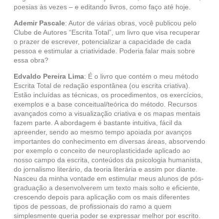
poesias às vezes – e editando livros, como faço até hoje.
Ademir Pascale
: Autor de várias obras, você publicou pelo
Clube de Autores “Escrita Total”, um livro que visa recuperar
o prazer de escrever, potencializar a capacidade de cada
pessoa e estimular a criatividade. Poderia falar mais sobre
essa obra?
Edvaldo Pereira Lima
: É o livro que contém o meu método
Escrita Total de redação espontânea (ou escrita criativa).
Estão incluídas as técnicas, os procedimentos, os exercícios,
exemplos e a base conceitual/teórica do método. Recursos
avançados como a visualização criativa e os mapas mentais
fazem parte. A abordagem é bastante intuitiva, fácil da
apreender, sendo ao mesmo tempo apoiada por avanços
importantes do conhecimento em diversas áreas, absorvendo
por exemplo o conceito de neuroplasticidade aplicado ao
nosso campo da escrita, conteúdos da psicologia humanista,
do jornalismo literário, da teoria literária e assim por diante.
Nasceu da minha vontade em estimular meus alunos de pós-
graduação a desenvolverem um texto mais solto e eficiente,
crescendo depois para aplicação com os mais diferentes
tipos de pessoas, de profissionais do ramo a quem
simplesmente queria poder se expressar melhor por escrito.