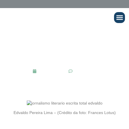
Cursos Onli
MÍDIA
Portal Cranik: Entrevista com o
escritor Edvaldo Pereira Lima
dezembro 24, 2014
No Comments
Edvaldo Pereira Lima – (Crédito da foto: Frances Lotus)