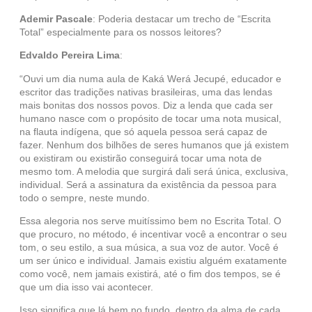
Ademir Pascale
: Poderia destacar um trecho de “Escrita
Total” especialmente para os nossos leitores?
Edvaldo Pereira Lima
:
“Ouvi um dia numa aula de Kaká Werá Jecupé, educador e
escritor das tradições nativas brasileiras, uma das lendas
mais bonitas dos nossos povos. Diz a lenda que cada ser
humano nasce com o propósito de tocar uma nota musical,
na flauta indígena, que só aquela pessoa será capaz de
fazer. Nenhum dos bilhões de seres humanos que já existem
ou existiram ou existirão conseguirá tocar uma nota de
mesmo tom. A melodia que surgirá dali será única, exclusiva,
individual. Será a assinatura da existência da pessoa para
todo o sempre, neste mundo.
Essa alegoria nos serve muitíssimo bem no Escrita Total. O
que procuro, no método, é incentivar você a encontrar o seu
tom, o seu estilo, a sua música, a sua voz de autor. Você é
um ser único e individual. Jamais existiu alguém exatamente
como você, nem jamais existirá, até o fim dos tempos, se é
que um dia isso vai acontecer.
Isso significa que lá bem no fundo, dentro da alma de cada